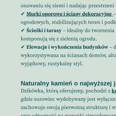
osuwaniu się ziemi i nadając przestrzeni
✔
Murki oporowe i ściany dekoracyjne
–
ogrodowych, stabilizujących teren i podk
✔
Ścieżki i tarasy
– idealny do tworzenia
komponują się z zielenią ogrodu.
✔
Elewacje i wykończenia budynków
– d
wykorzystywana na ścianach domów, alt
wyjątkowy, rustykalny styl.
Naturalny kamień o najwyższej 
Dzikówka, którą oferujemy, pochodzi z
k
gdzie surowiec wydobywany jest wyłączn
zachowuje swoją pierwotną strukturę i wy
oraz odporność na warunki atmosferyczn