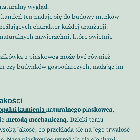
 naturalny wygląd.
 kamień ten nadaje się do budowy murków
reślających charakter każdej aranżacji.
 naturalnych nawierzchni, które świetnie
zikówka z piaskowca może być również
an czy budynków gospodarczych, nadając im
jakości
opalni kamienia
naturalnego piaskowca
,
ie
metodą mechaniczną
. Dzięki temu
soką jakość, co przekłada się na jego trwałość
e. Nasz piaskowiec wyróżnia się ciepłymi