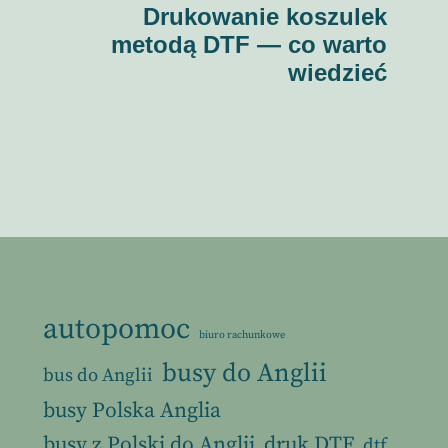
Drukowanie koszulek
metodą DTF — co warto
wiedzieć
autopomoc
biuro rachunkowe
busy do Anglii
bus do Anglii
busy Polska Anglia
busy z Polski do Anglii
druk DTF
dtf