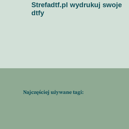
Strefadtf.pl wydrukuj swoje
wpisu
dtfy
Najczęściej używane tagi: