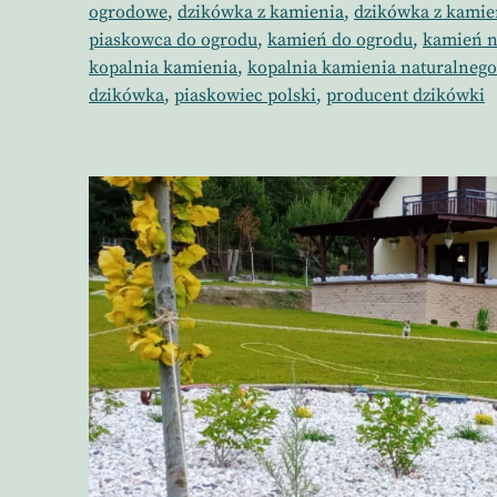
ogrodowe
,
dzikówka z kamienia
,
dzikówka z kamie
piaskowca do ogrodu
,
kamień do ogrodu
,
kamień n
kopalnia kamienia
,
kopalnia kamienia naturalnego
dzikówka
,
piaskowiec polski
,
producent dzikówki