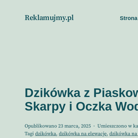
Przejdź
do
Reklamujmy.pl
Strona
treści
Dzikówka z Piasko
Skarpy i Oczka Wo
Opublikowano
23 marca, 2025
Umieszczono w ka
Tagi
dzikówka
,
dzikówka na elewacje
,
dzikówka na