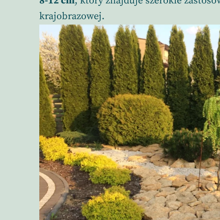
8-12 cm
, który znajduje szerokie zastos
krajobrazowej.