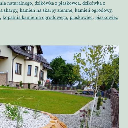
nia naturalnego
,
dzikówka z piaskowca
,
dzikówka z
a skarpy
,
kamień na skarpy ziemne
,
kamień ogrodowy
,
,
kopalnia kamienia ogrodowego
,
piaskowiec
,
piaskowiec